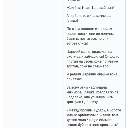
Жил был Иван, Царский сын!
А на болоте жила кикимора
Глаша!
По всем канонам и теориям
вероятности, они не должны
были встретиться, но они
встретились!
Царский сын отправился на
охоту да и заблудился! Он долго
плутал на своем коне по кличке
Тритон, пока не стемнело!
И решил Царевич Ивашка коня
привязать!
За всем этим наблюдала
кикимора Глашка, которая жила
недалече, она улыбнувшись
крикнула Царевичу :
- Между прочим, сударь, в болоте
живые организмы обитают, вам
кустов мало? Негде больше,
своего буйного коня привязать!