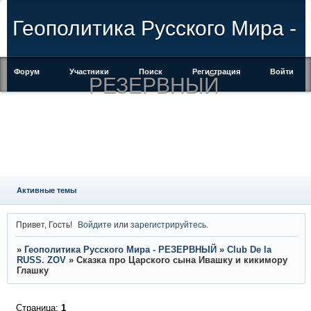
Геополитика Русского Мира -
Форум
Участники
Поиск
Регистрация
Войти
РЕЗЕРВНЫЙ
Активные темы
Привет, Гость!
Войдите
или
зарегистрируйтесь
.
»
Геополитика Русского Мира - РЕЗЕРВНЫЙ
»
Club De la
RUSS. ZOV
»
Сказка про Царского сына Ивашку и кикимору
Глашку
Страница:
1