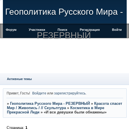
Геополитика Русского Мира -
Форум
Участники
Поиск
Регистрация
Войти
РЕЗЕРВНЫЙ
Активные темы
Привет, Гость!
Войдите
или
зарегистрируйтесь
.
»
Геополитика Русского Мира - РЕЗЕРВНЫЙ
»
Красота спасет
Мир / Живопись / // Скульптура
»
Косметика в Мире
Прекрасной Леди
»
«И все девушки были обнажены»
Страница:
1