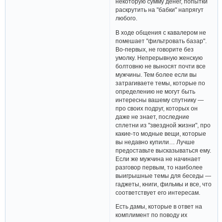
некоторую сумму денег, попытки
раскрутить на "бабки" напрягут
любого.
В ходе общения с кавалером не
помешает "фильтровать базар".
Во-первых, не говорите без
умолку. Непрерывную женскую
болтовню не выносят почти все
мужчины. Тем более если вы
затрагиваете темы, которые по
определению не могут быть
интересны вашему спутнику —
про своих подруг, которых он
даже не знает, последние
сплетни из "звездной жизни", про
какие-то модные вещи, которые
вы недавно купили… Лучше
предоставьте высказываться ему.
Если же мужчина не начинает
разговор первым, то наиболее
выигрышные темы для беседы —
гаджеты, книги, фильмы и все, что
соответствует его интересам.
Есть дамы, которые в ответ на
комплимент по поводу их