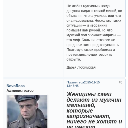
Не любят мужчины и когда
девушка сидит с кислой миной, не
объясняя, что случилось или чем
она недовольна. Несколько таких
ситуаций — и избранник
помашет вам ручкой. То, что
мужской пол обожает капризы —
это миф. Большинство все же
предпочитает предсказуемость.
Поэтому о своих проблемах и
претензиях лучше говорить
открыто.
Дарья Любимская
Поделиться
2025-11-15
3
NovoRoss
13:47:45
Администратор
Женщины сами
делают из мужчин
малышей,
которые
капризничают,
ничего не хотят и
не умеют