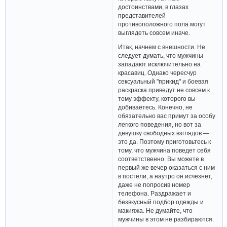
достоинствами, в глазах
представителей
противоположного пола могут
выглядеть совсем иначе.
Итак, начнем с внешности. Не
следует думать, что мужчины
западают исключительно на
красавиц. Однако чересчур
сексуальный "прикид" и боевая
раскраска приведут не совсем к
тому эффекту, которого вы
добиваетесь. Конечно, не
обязательно вас примут за особу
легкого поведения, но вот за
девушку свободных взглядов —
это да. Поэтому приготовьтесь к
тому, что мужчина поведет себя
соответственно. Вы можете в
первый же вечер оказаться с ним
в постели, а наутро он исчезнет,
даже не попросив номер
телефона. Раздражает и
безвкусный подбор одежды и
макияжа. Не думайте, что
мужчины в этом не разбираются.