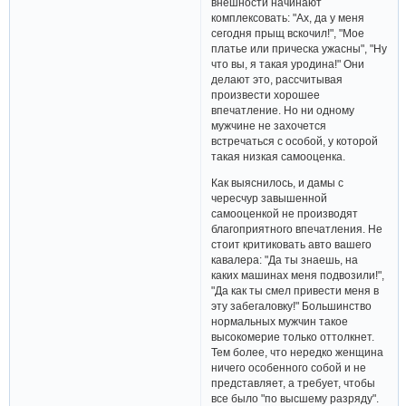
внешности начинают
комплексовать: "Ах, да у меня
сегодня прыщ вскочил!", "Мое
платье или прическа ужасны", "Ну
что вы, я такая уродина!" Они
делают это, рассчитывая
произвести хорошее
впечатление. Но ни одному
мужчине не захочется
встречаться с особой, у которой
такая низкая самооценка.
Как выяснилось, и дамы с
чересчур завышенной
самооценкой не производят
благоприятного впечатления. Не
стоит критиковать авто вашего
кавалера: "Да ты знаешь, на
каких машинах меня подвозили!",
"Да как ты смел привести меня в
эту забегаловку!" Большинство
нормальных мужчин такое
высокомерие только оттолкнет.
Тем более, что нередко женщина
ничего особенного собой и не
представляет, а требует, чтобы
все было "по высшему разряду".