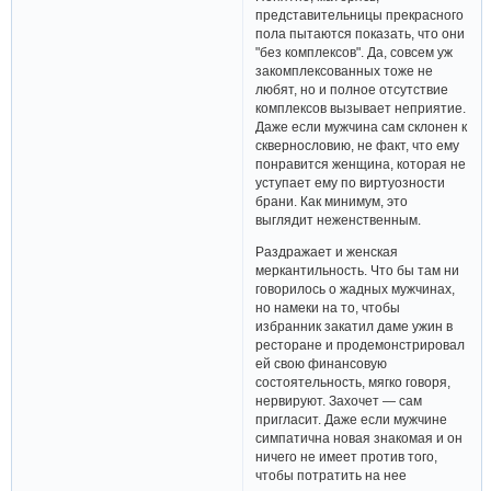
представительницы прекрасного
пола пытаются показать, что они
"без комплексов". Да, совсем уж
закомплексованных тоже не
любят, но и полное отсутствие
комплексов вызывает неприятие.
Даже если мужчина сам склонен к
сквернословию, не факт, что ему
понравится женщина, которая не
уступает ему по виртуозности
брани. Как минимум, это
выглядит неженственным.
Раздражает и женская
меркантильность. Что бы там ни
говорилось о жадных мужчинах,
но намеки на то, чтобы
избранник закатил даме ужин в
ресторане и продемонстрировал
ей свою финансовую
состоятельность, мягко говоря,
нервируют. Захочет — сам
пригласит. Даже если мужчине
симпатична новая знакомая и он
ничего не имеет против того,
чтобы потратить на нее