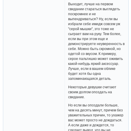
Выходит, лучше на первом
свидании стараться выглядеть
поскромнее и не
выпендриваться? Ну, если вы
избрали себе имидж совсем уж
"серой мышки", это тоже не
сыграет вам на руку. Тем более,
если вы при этом еще и
демонстрируете неуверенность в
себе. Можно быть скромной, но
одетой со вкусом. К примеру,
серое пальтишко может оживить
какой-нибудь яркий аксессуар.
Лучше, если в вашем облике
будет хотя бы одна
запоминающаяся деталь.
Некоторые девушки считают
своим долгом опоздать на
свидание.
Но если вы опоздали больше,
чем на десять минут, причем без
уважительных причин, то ухажер
вас может просто не дождаться.
А если даже и дождется, то
сделает вывод, что вы не