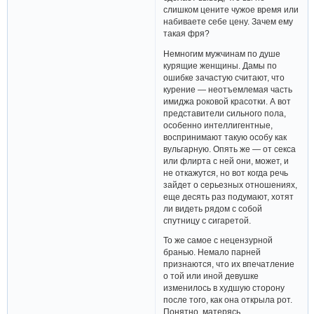
слишком цените чужое время или
набиваете себе цену. Зачем ему
такая фря?
Немногим мужчинам по душе
курящие женщины. Дамы по
ошибке зачастую считают, что
курение — неотъемлемая часть
имиджа роковой красотки. А вот
представители сильного пола,
особенно интеллигентные,
воспринимают такую особу как
вульгарную. Опять же — от секса
или флирта с ней они, может, и
не откажутся, но вот когда речь
зайдет о серьезных отношениях,
еще десять раз подумают, хотят
ли видеть рядом с собой
спутницу с сигаретой.
То же самое с нецензурной
бранью. Немало парней
признаются, что их впечатление
о той или иной девушке
изменилось в худшую сторону
после того, как она открыла рот.
Понятно, матерясь,