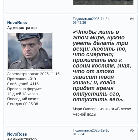
Поделиться
2025-11-21
4
NovoRoss
08:43:36
Администратор
«Чтобы жить в
этом мире, нужно
уметь делать три
вещи: любить то,
что смертно;
прижимать его к
своим костям, зная,
что от этого
Зарегистрирован
: 2025-11-15
зависит твоя
Приглашений:
0
жизнь; и, когда
Сообщений:
4116
придет время
Провел на форуме:
отпустить его,
13 дней 18 часов
отпустить его».
Последний визит:
Сегодня 00:35:38
Мэри Оливер - из книги «В лесах
Черной воды »
Поделиться
2025-12-10
5
NovoRoss
01:22:41
Администратор