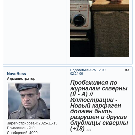
Поделиться
2025-12-09
3
NovoRoss
02:24:06
Администратор
Пробежимся по
журналам скверны
(II - A) //
Иллюстрации -
Новый карфаген
должен быть
разрушен и другие
блудницы скверны
Зарегистрирован
: 2025-11-15
(+18) ...
Приглашений:
0
Сообщений:
4090