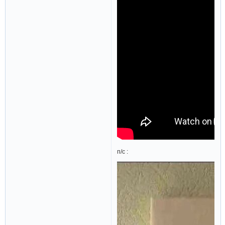
п/с :