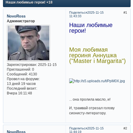
Наши любимые герои! +18
Поделиться
2025-11-15
1
NovoRoss
11:43:33
Администратор
Наши любимые
герои!
Моя любимая
героиня Аннушка
("Master i Margarita")
Зарегистрирован
: 2025-11-15
Приглашений:
0
Сообщений:
4130
Провел на форуме:
13 дней 19 часов
Последний визит:
Вчера 16:11:48
... она пролила масло, и!
И, трамвай отрезал голову
сионисту-литератору.
Поделиться
2025-11-15
2
NovoRoss
11:44:19