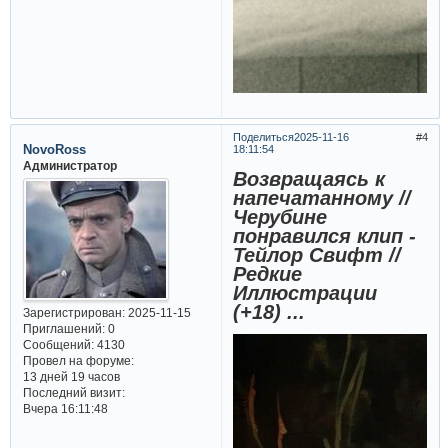
Поделиться
2025-11-16
4
NovoRoss
18:11:54
Администратор
Возвращаясь к
напечатанному //
Черубине
понравился клип -
Тейлор Свифт //
Редкие
Иллюстрации
(+18) ...
Зарегистрирован
: 2025-11-15
Приглашений:
0
Сообщений:
4130
Провел на форуме:
13 дней 19 часов
Последний визит:
Вчера 16:11:48