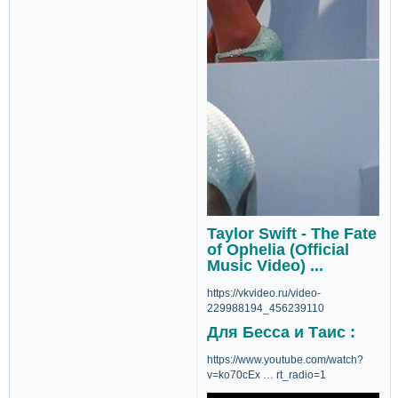
Taylor Swift - The Fate
of Ophelia (Official
Music Video) ...
https://vkvideo.ru/video-
229988194_456239110
Для Бесса и Таис :
https://www.youtube.com/watch?
v=ko70cEx … rt_radio=1