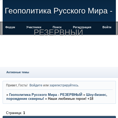
Геополитика Русского Мира -
Форум
Участники
Поиск
Регистрация
Войти
РЕЗЕРВНЫЙ
Активные темы
Привет, Гость!
Войдите
или
зарегистрируйтесь
.
»
Геополитика Русского Мира - РЕЗЕРВНЫЙ
»
Шоу-бизнес,
порождение скверны!
»
Наши любимые герои! +18
Страница:
1