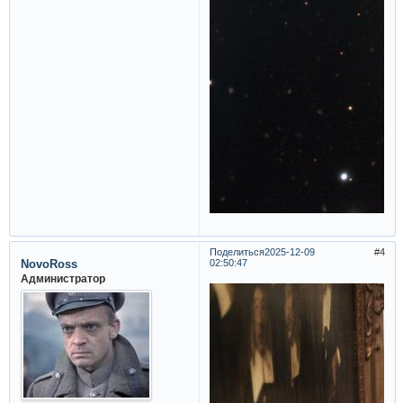
Поделиться
2025-12-09
4
NovoRoss
02:50:47
Администратор