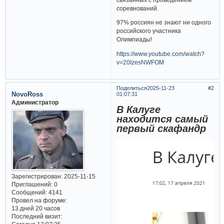
соревнований.
97% россиян не знают ни одного
российского участника
Олимпиады!
https://www.youtube.com/watch?
v=20IzesNWFOM
Поделиться
2025-11-23
2
NovoRoss
01:07:31
Администратор
В Калуге
находится самый
первый скафандр
Зарегистрирован
: 2025-11-15
Приглашений:
0
Сообщений:
4141
Провел на форуме:
13 дней 20 часов
Последний визит: