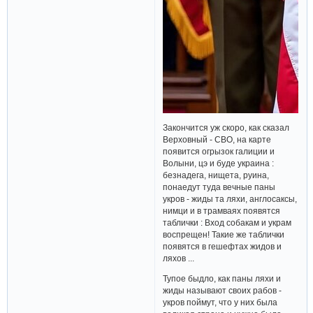
Закончится уж скоро, как сказал
Верховный - СВО, на карте
появится огрызок галиции и
Волыни, цэ и буде украина :
безнадега, нищета, руина,
понаедут туда вечные паны
укров - жиды та ляхи, англосаксы,
нимци и в трамваях появятся
таблички : Вход собакам и украм
воспрещен! Такие же таблички
появятся в гешефтах жидов и
ляхов ...
Тупое быдло, как паны ляхи и
жиды называют своих рабов -
укров поймут, что у них была