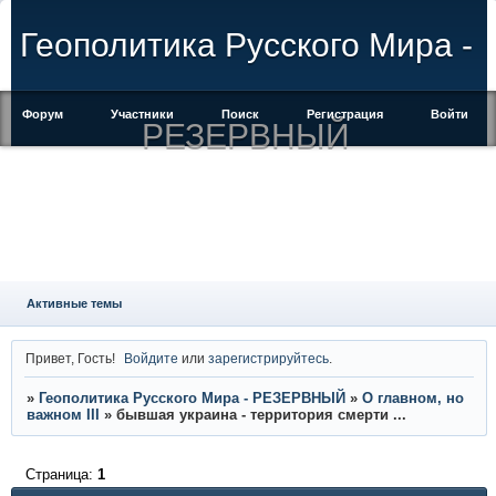
Геополитика Русского Мира -
Форум
Участники
Поиск
Регистрация
Войти
РЕЗЕРВНЫЙ
Активные темы
Привет, Гость!
Войдите
или
зарегистрируйтесь
.
»
Геополитика Русского Мира - РЕЗЕРВНЫЙ
»
О главном, но
важном III
»
бывшая украина - территория смерти ...
Страница:
1