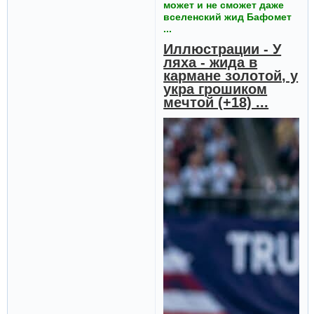
может и не сможет даже
вселенский жид Бафомет
...
Иллюстрации - У
ляха - жида в
кармане золотой, у
укра грошиком
мечтой (+18) ...