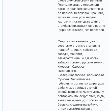
рабов сионской свыни Великий
Гоголь, но укры, у кого деньги
даже не золотом называются, а
по-польски мелочевка - грошики,
тупые пацюкы укры надели
кастрюли и стали дуже файно
стрибать (прыгать) и как в пестне
- укры все скакали, все просрали
...
Скоро украм выключат две
советские атомные станции в
поганой галиции, добьют их
заводы, фабрики,
электростанции, ж.д и мосты,
заберут исконно русские земли :
Киевская, Одесская,
Николаевская,
Екатеринославская, Харьковская,
Сумская, Черниговская ...
губернии и останутся щиры укры
рабы ляхов и жидов с голой
жопой, в огрызок-бывшу украину,
повторюсь, понаедут ляхи, жиды,
англосаксы, нимци, чтобы в счет
бывших кредитов на войну с
этими русскими забратъ