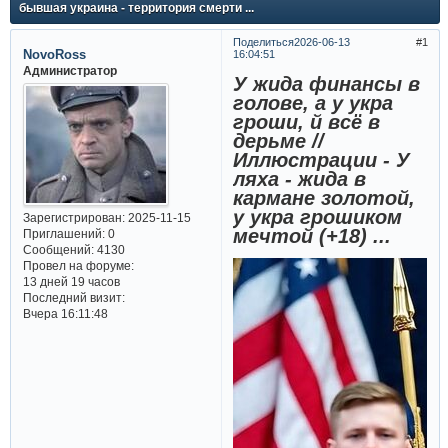
бывшая украина - территория смерти ...
Поделиться
2026-06-13
1
NovoRoss
16:04:51
Администратор
У жида финансы в
голове, а у укра
гроши, й всё в
дерьме //
Иллюстрации - У
ляха - жида в
кармане золотой,
у укра грошиком
Зарегистрирован
: 2025-11-15
мечтой (+18) ...
Приглашений:
0
Сообщений:
4130
Провел на форуме:
13 дней 19 часов
Последний визит:
Вчера 16:11:48