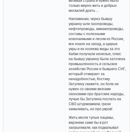
великая страна и нужно было
только мирно жить и добрых
москалей доить ...
Напоминаю, через бывшу
украину шли газопроводы,
нефтепроводы, амиакопроводы,
составы с полезными
ископаемыми и лесом из России,
все ехало на запад, а щирые
укры и их хозяева жиды за это
бабки получали нехилые, плюс
на бывшу украину была заточена
промышленность и сельское
хозяйство России и бывшего СНГ,
который отмирает за
ненадобностью, Костику
Затулину скажите, он боле не
нужен со своими визгами
сионскими про братские народы,
лучше бы Затулина послать на
СВО штурмовиком, грехи
замаливать, но про укров!
Жить могли тупые пацюкы,
варэники сами бы в рот
запрыгивали, как подкалывал