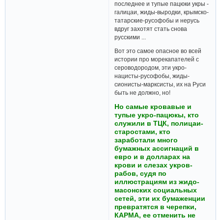
последнее и тупые пацюки укры -
галицаи, жиды-выродки, крымско-
татарские-русофобы и нерусь
вдруг захотят стать снова
русскими ...
Вот это самое опасное во всей
истории про морекапателей с
сероводородом, эти укро-
нацисты-русофобы, жиды-
сионисты-марксисты, их на Руси
быть не должно, но!
Но самые кровавые и
тупые укро-пацюкы, кто
служили в ТЦК, полицаи-
старостами, кто
заработали много
бумажных ассигнаций в
евро и в долларах на
крови и слезах укров-
рабов, судя по
иллюстрациям из жидо-
масонских социальных
сетей, эти их бумаженции
превратятся в черепки,
КАРМА, ее отменить не