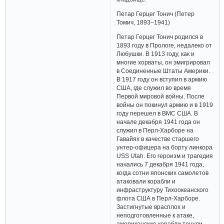
Петар Герцег Тонич (Петер
Томич, 1893–1941)
Петар Герцег Тонич родился в
1893 году в Прологе, недалеко от
Любушки. В 1913 году, как и
многие хорваты, он эмигрировал
в Соединенные Штаты Америки.
В 1917 году он вступил в армию
США, где служил во время
Первой мировой войны. После
войны он покинул армию и в 1919
году перешел в ВМС США. В
начале декабря 1941 года он
служил в Перл-Харборе на
Гавайях в качестве старшего
унтер-офицера на борту линкора
USS Utah. Его героизм и трагедия
начались 7 декабря 1941 года,
когда сотни японских самолетов
атаковали корабли и
инфраструктуру Тихоокеанского
флота США в Перл-Харборе.
Застигнутые врасплох и
неподготовленные к атаке,
американские корабли тонули