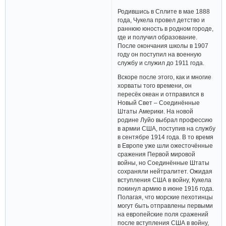
Родившись в Сплите в мае 1888
года, Чукела провел детство и
раннюю юность в родном городе,
где и получил образование.
После окончания школы в 1907
году он поступил на военную
службу и служил до 1911 года.
Вскоре после этого, как и многие
хорваты того времени, он
пересёк океан и отправился в
Новый Свет – Соединённые
Штаты Америки. На новой
родине Луйо выбрал профессию
в армии США, поступив на службу
в сентябре 1914 года. В то время
в Европе уже шли ожесточённые
сражения Первой мировой
войны, но Соединённые Штаты
сохраняли нейтралитет. Ожидая
вступления США в войну, Кукела
покинул армию в июне 1916 года.
Полагая, что морские пехотинцы
могут быть отправлены первыми
на европейские поля сражений
после вступления США в войну,