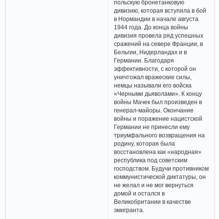
польскую бронетанковую
дивизию, которая вступила в бой
в Нормандии в начале августа
1944 года. До конца войны
дивизия провела ряд успешных
сражений на севере Франции, в
Бельгии, Нидерландах и в
Германии. Благодаря
эффективности, с которой он
уничтожал вражеские силы,
немцы называли его войска
«Черными дьяволами». К концу
войны Мачек был произведен в
генерал-майоры. Окончание
войны и поражение нацистской
Германии не принесли ему
триумфального возвращения на
родину, которая была
восстановлена ​​как «народная»
республика под советским
господством. Будучи противником
коммунистической диктатуры, он
не желал и не мог вернуться
домой и остался в
Великобритании в качестве
эмигранта.