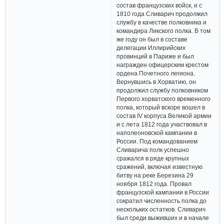
состав французских войск, и с
1810 года Сливарич продолжил
службу в качестве полковника и
командира Ликского полка. В том
же году он был в составе
делегации Иллирийских
провинций в Париже и был
награжден офицерским крестом
ордена Почетного легиона.
Вернувшись в Хорватию, он
продолжил службу полковником
Первого хорватского временного
полка, который вскоре вошел в
состав IV корпуса Великой армии
и с лета 1812 года участвовал в
наполеоновской кампании в
России. Под командованием
Сливарича полк успешно
сражался в ряде крупных
сражений, включая известную
битву на реке Березина 29
ноября 1812 года. Провал
французской кампании в России
сократил численность полка до
нескольких остатков. Сливарич
был среди выживших и в начале