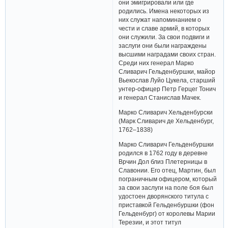
они эмигрировали или где
родились. Имена некоторых из
них служат напоминанием о
чести и славе армий, в которых
они служили. За свои подвиги и
заслуги они были награждены
высшими наградами своих стран.
Среди них генерал Марко
Сливарич Гельденбуршки, майор
Вьекослав Луйо Цукела, старший
унтер-офицер Петр Герцег Тонич
и генерал Станислав Мачек.
Марко Сливарич Хельденбурски
(Марк Сливарич де Хельденбург,
1762–1838)
Марко Сливарич Гельденбуршки
родился в 1762 году в деревне
Врчин Дол близ Плетерницы в
Славонии. Его отец, Мартин, был
пограничным офицером, который
за свои заслуги на поле боя был
удостоен дворянского титула с
приставкой Гельденбуршки (фон
Гельденбург) от королевы Марии
Терезии, и этот титул