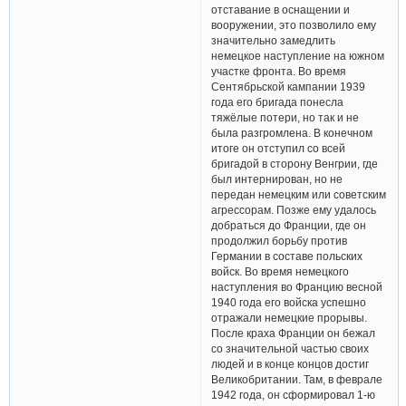
отставание в оснащении и
вооружении, это позволило ему
значительно замедлить
немецкое наступление на южном
участке фронта. Во время
Сентябрьской кампании 1939
года его бригада понесла
тяжёлые потери, но так и не
была разгромлена. В конечном
итоге он отступил со всей
бригадой в сторону Венгрии, где
был интернирован, но не
передан немецким или советским
агрессорам. Позже ему удалось
добраться до Франции, где он
продолжил борьбу против
Германии в составе польских
войск. Во время немецкого
наступления во Францию ​​весной
1940 года его войска успешно
отражали немецкие прорывы.
После краха Франции он бежал
со значительной частью своих
людей и в конце концов достиг
Великобритании. Там, в феврале
1942 года, он сформировал 1-ю