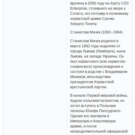
вручена в 2006 году на борту USS
Enterprise, стоявшего на якоре у
Сплита, его потомку и полковнику
хорватской армии Сречко
Херцегу Тоничу.
Станислав Мачек (1892–1994)
Станислав Мачек родился в
марте 1892 года недалеко от
города Львова (Лемберга), ныне
Львова, на западе Украины. Он
был хорватского (или хорватско-
словенского) происхождения и
состоял в родстве с Владимиром
Мачеком, впоследствии
президентом Хорватской
крестьянской партии.
В начале Первой мировой войны,
будучи польским патриотом, он
хотел вступить в Польские
легионы Юзефа Пилсудского.
Однако его призвали в
Имперскую и Королевскую
армию, и после
непродолжительной офицерской