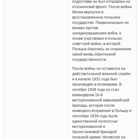
подготовки он был отправлен на
итальянский фронт. После войны
Мачек вернулся в
восстановленное польское
государство. Первоначально он
воевал против
западноукраинских войск, а
позже участвовал в польско-
советской войне, в которой
Польша боролась за сохранение
своей вновь обретенной
государственности.
После войны он оставался на
действительной военной службе
и в начале 1931 года был
произведён в полковники. В
октябре 1938 года он стал
командиром 10-й
моторизованной кавалерийской
бригады, которая после
немецкого вторжения в Польшу в
сентябре 1939 года была
единственной полностью
моторизованной и
бронетанковой бригадой
польской армии. Несмотря на