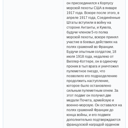
он присоединился к Корпусу
морской пехоты США в январе
1917 года. Вскоре после этого, в
апреле 1917 года, Соединённые
Штаты вступили в войну на
стороне Антанты, и Кукела,
будучи членом 5-го полка
морской пехоты, вскоре принял
участие в боевых действиях на
полях сражений во Франции.
Будучи опытным солдатом, 18
июля 1918 года, недалеко от
Виллер-Коттере, он в одиночку
проник в тыл врага и уничтожил
пулеметное гнездо, что
позволило его подразделению
продолжить наступление,
которое было остановлено
сильным пулеметным огнем. За
этот подвиг он получил две
медали Почета, армейскую и
военно-морскую. Он оставался на
полях сражений Франции до
конца войны, и его подвиги
дополнительно подтверждаются
французской наградой орденом