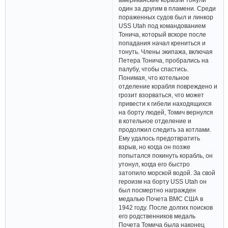
один за другим в пламени. Среди
пораженных судов был и линкор
USS Utah под командованием
Тонича, который вскоре после
попадания начал крениться и
тонуть. Члены экипажа, включая
Петера Тонича, пробрались на
палубу, чтобы спастись.
Понимая, что котельное
отделение корабля повреждено и
грозит взорваться, что может
привести к гибели находящихся
на борту людей, Томич вернулся
в котельное отделение и
продолжил следить за котлами.
Ему удалось предотвратить
взрыв, но когда он позже
попытался покинуть корабль, он
утонул, когда его быстро
затопило морской водой. За свой
героизм на борту USS Utah он
был посмертно награжден
медалью Почета ВМС США в
1942 году. После долгих поисков
его родственников медаль
Почета Томича была наконец