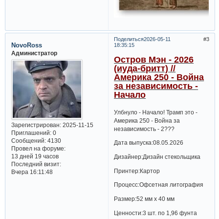
Поделиться
2026-05-11
3
NovoRoss
18:35:15
Администратор
Остров Мэн - 2026
(иуда-бритт) //
Америка 250 - Война
за независимость -
Начало
Улбнуло - Начало! Трамп это -
Америка 250 - Война за
Зарегистрирован
: 2025-11-15
независимость - 2???
Приглашений:
0
Сообщений:
4130
Дата выпуска:08.05.2026
Провел на форуме:
13 дней 19 часов
Дизайнер:Дизайн стекольщика
Последний визит:
Принтер:Картор
Вчера 16:11:48
Процесс:Офсетная литография
Размер:52 мм x 40 мм
Ценности:3 шт. по 1,96 фунта