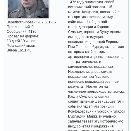
1476 году знаменуют собой
исторический поворотный
момент. Конфликт, начавшийся
как противостояние между
войсками Швейцарской
Зарегистрирован
: 2025-11-15
Приглашений:
0
конфедерации и Карлом
Сообщений:
4130
Смелым, герцогом Бургундским,
Провел на форуме:
имел далеко идущие
13 дней 19 часов
последствия для всей Европы.
Последний визит:
При Грансоне бургундская армия
Вчера 16:11:48
потеряла свой лагерь,
артиллерию и ценные сокровища
— стратегическое и
символическое поражение.
Несколько месяцев спустя
поражение при Муртене
принесло решающий военный
результат. Несмотря на
численное превосходство, войска
Карла Смелого сломили
сопротивление швейцарцев. Эти
события укрепили позиции
Конфедерации и ускорили упадок
Бургундии. Марка визуально
запечатлевает эту историческую
веху, сочетая изображения