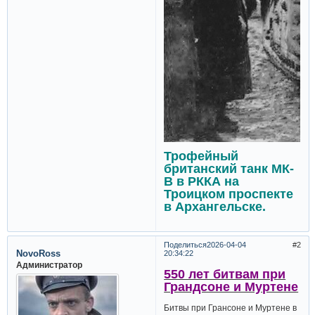
Трофейный
британский танк МК-
В в РККА на
Троицком проспекте
в Архангельске.
Поделиться
2026-04-04
2
NovoRoss
20:34:22
Администратор
550 лет битвам при
Грандсоне и Муртене
Битвы при Грансоне и Муртене в