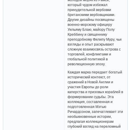
который чудом избежал
принудительной вербовки
британскими вербовщиками.
Другие дизайны посвящены
военно-морскому офицеру
Уильяму Блаю, майору Полу
Креббину и священнику
преподобному Филипу Муру, чьи
взгляды и опыт раскрывают
сложную взаимосвязь острова с
торговлей, конфликтами и
глобальной политикой в ​​
революционную эпоху.
Каждая марка передает богатый
исторический контекст, от
сражений в Новой Англии и
участия Европы до роли
каперства и призовых кораблей в
формировании судьбы. Эта
коллекция, составленная и
подготовленная Мэтью
Ричардсоном, запечатлевает эти
необыкновенные истории,
предлагая коллекционерам
глубокий взгляд на переломный