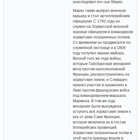
унаследовал его сын Марко.
Марко также выбрал военную
карьеру и стал артиллерийским
офицером. С 1782 года он
служил на Хорватской военной
границе офицером и командиром
хорватских пограничных полков.
Со временем он продвигался по
служебной лестнице и в 1809
году получил звание майора.
Весной того же года войны,
которые Габсбургская монархия
вела против наполеоновской
Франции, распространились на
хорватские земли, и Сливарич
принял участие в сражениях в
Лике против французских войск
под командованием маршала
Мармона. В том же году
монархия была вынуждена
уступить все хорватские земли к
югу от реки Сава Франции,
которая включила их в состав
Иллирийских провинций.
Хорватские пограничные полки в
этой части границы вошли в