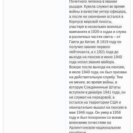
Почетного легиона в звании
рыцаря. Кукела служил во время
войны в качестве унтер-офицера,
а после ее окончания остался в
Корпусе морской пехоты,
участвуя в нескольких военных
кампаниях в 1920-х годах и служа
в различных частях света – от
Гаити до Китая. В 1919 году он
получил звание первого
лейтенанта, а с 1921 года до
выхода на пенсию в июне 1940
года носил звание майора.
Вскоре после выхода на пенсию,
в июле 1940 года, он был призван
на действительную службу. Тем
не менее, во время войны, в
которую Соединенные Штаты
вступили в декабре 1941 года, он
не служил на передовой, а
остался на территории США и
окончательно вышел на пенсию в
мае 1946 года. Он умер в 1956
году и был похоронен со всеми
воинскими почестями на
Арлингтонском национальном
кладбище.