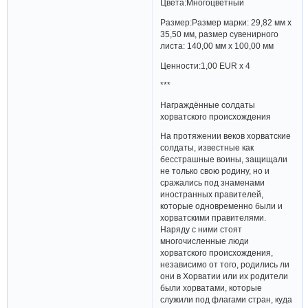
Цвета:Многоцветный
Размер:Размер марки: 29,82 мм x
35,50 мм, размер сувенирного
листа: 140,00 мм x 100,00 мм
Ценности:1,00 EUR x 4
***
Награждённые солдаты
хорватского происхождения
На протяжении веков хорватские
солдаты, известные как
бесстрашные воины, защищали
не только свою родину, но и
сражались под знаменами
иностранных правителей,
которые одновременно были и
хорватскими правителями.
Наряду с ними стоят
многочисленные люди
хорватского происхождения,
независимо от того, родились ли
они в Хорватии или их родители
были хорватами, которые
служили под флагами стран, куда