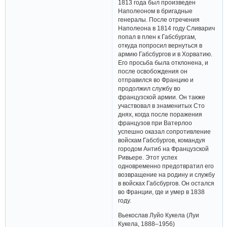
1813 года был произведен
Наполеоном в бригадные
генералы. После отречения
Наполеона в 1814 году Сливарич
попал в плен к Габсбургам,
откуда попросил вернуться в
армию Габсбургов и в Хорватию.
Его просьба была отклонена, и
после освобождения он
отправился во Францию ​​и
продолжил службу во
французской армии. Он также
участвовал в знаменитых Сто
днях, когда после поражения
французов при Ватерлоо
успешно оказал сопротивление
войскам Габсбургов, командуя
городом Антиб на Французской
Ривьере. Этот успех
одновременно предотвратил его
возвращение на родину и службу
в войсках Габсбургов. Он остался
во Франции, где и умер в 1838
году.
Вьекослав Луйо Кукела (Луи
Кукела, 1888–1956)