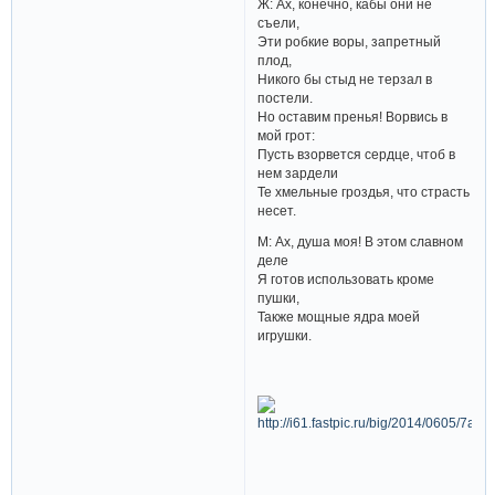
Ж: Ах, конечно, кабы они не
съели,
Эти робкие воры, запретный
плод,
Никого бы стыд не терзал в
постели.
Но оставим пренья! Ворвись в
мой грот:
Пусть взорвется сердце, чтоб в
нем зардели
Те хмельные гроздья, что страсть
несет.
М: Ах, душа моя! В этом славном
деле
Я готов использовать кроме
пушки,
Также мощные ядра моей
игрушки.