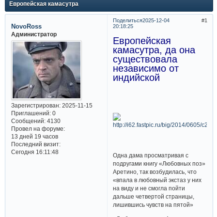
Европейская камасутра
Поделиться
2025-12-04
1
NovoRoss
20:18:25
Администратор
Европейская
камасутра, да она
существовала
независимо от
индийской
Зарегистрирован
: 2025-11-15
Приглашений:
0
Сообщений:
4130
Провел на форуме:
13 дней 19 часов
Последний визит:
Сегодня 16:11:48
Одна дама просматривая с
подругами книгу «Любовных поз»
Аретино, так возбудилась, что
«впала в любовный экстаз у них
на виду и не смогла пойти
дальше четвертой страницы,
лишившись чувств на пятой»