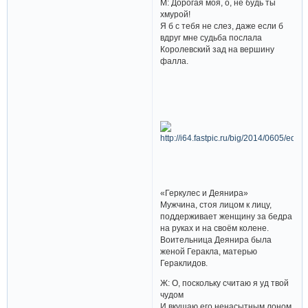
М: Дорогая моя, о, не будь ты
хмурой!
Я б с тебя не слез, даже если б
вдруг мне судьба послала
Королевский зад на вершину
фалла.
«Геркулес и Деянира»
Мужчина, стоя лицом к лицу,
поддерживает женщину за бедра
на руках и на своём колене.
Воительница Деянира была
женой Геракла, матерью
Гераклидов.
Ж: О, поскольку считаю я уд твой
чудом
И вкушаю его ненасытным лоном