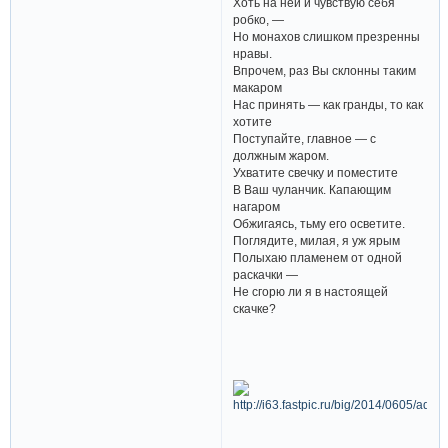
Хоть на ней и чувствую себя
робко, —
Но монахов слишком презренны
нравы.
Впрочем, раз Вы склонны таким
макаром
Нас принять — как гранды, то как
хотите
Поступайте, главное — с
должным жаром.
Ухватите свечку и поместите
В Ваш чуланчик. Капающим
нагаром
Обжигаясь, тьму его осветите.
Поглядите, милая, я уж ярым
Полыхаю пламенем от одной
раскачки —
Не сгорю ли я в настоящей
скачке?