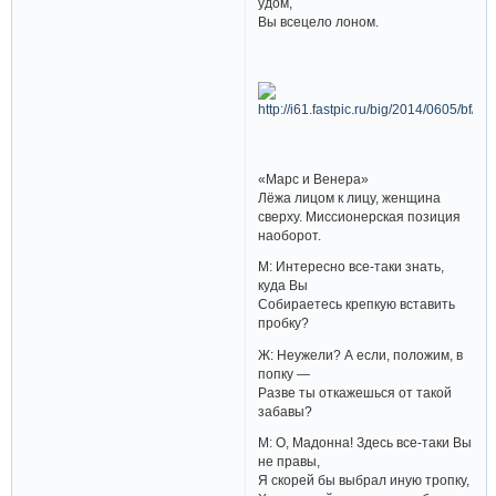
удом,
Вы всецело лоном.
«Марс и Венера»
Лёжа лицом к лицу, женщина
сверху. Миссионерская позиция
наоборот.
М: Интересно все-таки знать,
куда Вы
Собираетесь крепкую вставить
пробку?
Ж: Неужели? А если, положим, в
попку —
Разве ты откажешься от такой
забавы?
М: О, Мадонна! Здесь все-таки Вы
не правы,
Я скорей бы выбрал иную тропку,