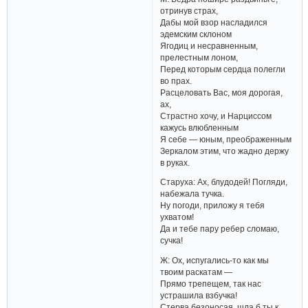
отринув страх,
Дабы мой взор насладился
эдемским склоном
Ягодиц и несравненным,
прелестным лоном,
Перед которым сердца полегли
во прах.
Расцеловать Вас, моя дорогая,
ах,
Страстно хочу, и Нарциссом
кажусь влюбленным
Я себе — юным, преображенным
Зеркалом этим, что жадно держу
в руках.
Старуха: Ах, блудодей! Погляди,
набежала тучка.
Ну погоди, приложу я тебя
ухватом!
Да и тебе пару ребер сломаю,
сучка!
Ж: Ох, испугались-то как мы
твоим раскатам —
Прямо трепещем, так нас
устрашила взбучка!
Стерва безоносая, шла б ты к