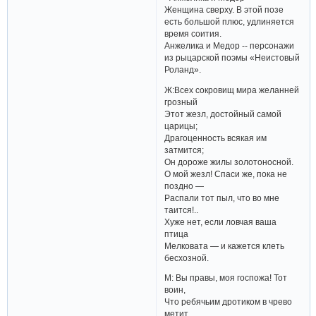
Женщина сверху. В этой позе
есть большой плюс, удлиняется
время соития.
Анжелика и Медор -- персонажи
из рыцарской поэмы «Неистовый
Роланд».
Ж:Всех сокровищ мира желанней
грозный
Этот жезл, достойный самой
царицы;
Драгоценность всякая им
затмится;
Он дороже жилы золотоносной.
О мой жезл! Спаси же, пока не
поздно —
Распали тот пыл, что во мне
таится!..
Хуже нет, если ловчая ваша
птица
Мелковата — и кажется клеть
бесхозной.
М: Вы правы, моя госпожа! Тот
воин,
Что ребячьим дротиком в чрево
метит,