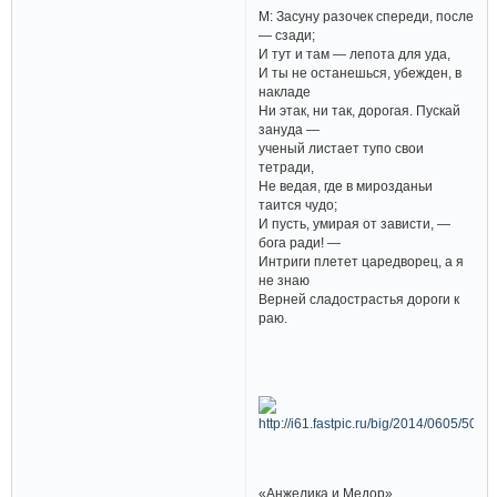
М: Засуну разочек спереди, после
— сзади;
И тут и там — лепота для уда,
И ты не останешься, убежден, в
накладе
Ни этак, ни так, дорогая. Пускай
зануда —
ученый листает тупо свои
тетради,
Не ведая, где в мирозданьи
таится чудо;
И пусть, умирая от зависти, —
бога ради! —
Интриги плетет царедворец, а я
не знаю
Верней сладострастья дороги к
раю.
«Анжелика и Медор»