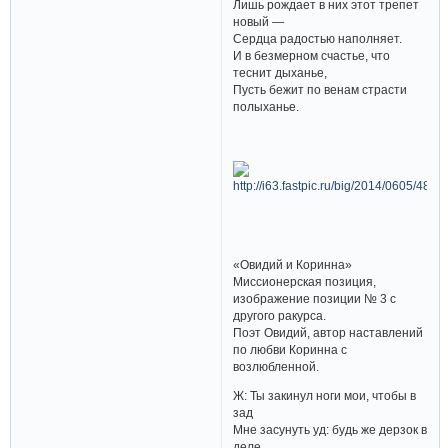
Лишь рождает в них этот трепет
новый —
Сердца радостью наполняет.
И в безмерном счастье, что
теснит дыханье,
Пусть бежит по венам страсти
полыханье.
«Овидий и Коринна»
Миссионерская позиция,
изображение позиции № 3 с
другого ракурса.
Поэт Овидий, автор наставлений
по любви Коринна с
возлюбленной.
Ж: Ты закинул ноги мои, чтобы в
зад
Мне засунуть уд: будь же дерзок в
деле