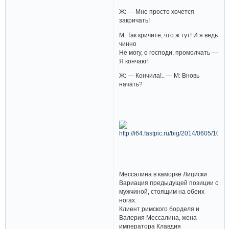
Ж: — Мне просто хочется
закричать!
М: Так кричите, что ж тут! И я ведь
чинно
Не могу, о господи, промолчать —
Я кончаю!
Ж: — Кончила!.. — М: Вновь
начать?
Мессалина в каморке Лициски
Вариация предыдущей позиции с
мужчиной, стоящим на обеих
ногах.
Клиент римского борделя и
Валерия Мессалина, жена
императора Клавдия