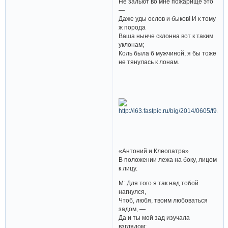
Не зальют во мне пожарище это
—
Даже уды ослов и быков! И к тому
ж порода
Ваша нынче склонна вот к таким
уклонам;
Коль была б мужчиной, я бы тоже
не тянулась к лонам.
«Антоний и Клеопатра»
В положении лежа на боку, лицом
к лицу.
М: Для того я так над тобой
нагнулся,
Чтоб, любя, твоим любоваться
задом, —
Да и ты мой зад изучала
взглядом;