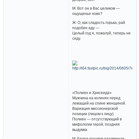
М: Вот он в Вас целиком —
ощущенье ново?
Ж: О, как сладость горька, рай
подобен аду —
Целый год я, пожалуй, теперь не
сяду.
«Полиен и Хрисеида»
Мужчина на коленях перед
лежащей на спине женщиной.
Вариация миссионерской
позиции (лицом к лицу).
Полиен — отсутствующий в
мифологии герой, поздняя
выдумка
М: Бедра пошире раздвиньте,