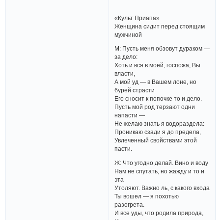
«Культ Приапа»
Женщина сидит перед стоящим
мужчиной
М: Пусть меня обзовут дураком —
за дело:
Хоть и вся в моей, госпожа, Вы
власти,
А мой уд — в Вашем лоне, но
бурей страсти
Его сносит к попочке то и дело.
Пусть мой род терзают одни
напасти —
Не желаю знать я водораздела:
Проникаю сзади я до предела,
Увлеченный свойствами этой
пасти.
Ж: Что угодно делай. Вино и воду
Нам не спутать, но жажду и то и
эта
Утоляют. Важно ль, с какого входа
Ты вошел — я похотью
разогрета.
И все уды, что родила природа,