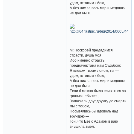
удом, готовым к бою,
А без них за весь мир и медяшки
не дал бы я.
М: Поскорей предадимся
страсти, душа моя,
Ибо именно страсть
предначертана нам Судьбою:
Я влеком твоим лоном, ты —
удом, готовым к бою,
А без них за весь мир и медяшки
не дал бы я.
Если б можно было сливаться за
гранью небытия,
Заласкали друг дружку до смерти
мы с тобою,
Посмеялись бы вдоволь над
ерундою —
Той, что Еве с Адамом в раю
внушила змея.