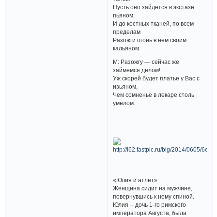
Пусть оно зайдется в экстазе
пьяном;
И до костных тканей, по всем
пределам
Разожги огонь в нем своим
кальяном.
М: Разожгу — сейчас же
займемся делом!
Уж скорей будет платье у Вас с
изьяном,
Чем сомненье в лекаре столь
умелом.
«Юлия и атлет»
Женщина сидит на мужчине,
повернувшись к нему спиной.
Юлия -- дочь 1-го римского
императора Августа, была