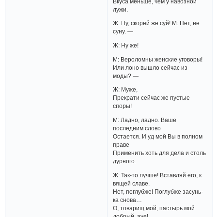
Вкуса меньше, чем у навозной
лужи.
Ж: Ну, скорей же суй! М: Нет, не
суну. —
Ж: Ну же!
М: Вероломны женские уговоры!
Или лоно вышло сейчас из
моды? —
Ж: Муже,
Прекрати сейчас же пустые
споры!
М: Ладно, ладно. Ваше
последним слово
Остается. И уд мой Вы в полном
праве
Применить хоть для дела и столь
дурного.
Ж: Так-то лучше! Вставляй его, к
вящей славе.
Нет, поглубже! Поглубже засунь-
ка снова…
О, товарищ мой, пастырь мой
добрый, ave!