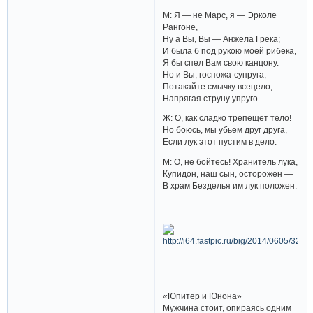
М: Я — не Марс, я — Эрколе
Рангоне,
Ну а Вы, Вы — Анжела Грека;
И была б под рукою моей рибека,
Я бы спел Вам свою канцону.
Но и Вы, госпожа-супруга,
Потакайте смычку всецело,
Напрягая струну упруго.
Ж: О, как сладко трепещет тело!
Но боюсь, мы убьем друг друга,
Если лук этот пустим в дело.
М: О, не бойтесь! Хранитель лука,
Купидон, наш сын, осторожен —
В храм Безделья им лук положен.
«Юпитер и Юнона»
Мужчина стоит, опираясь одним