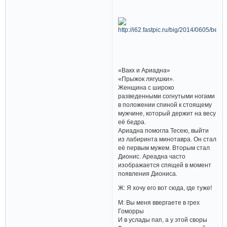
«Вакх и Ариадна»
«Прыжок лягушки».
Женщина с широко
разведенными согнутыми ногами
в положении спиной к стоящему
мужчине, который держит на весу
её бедра.
Ариадна помогла Тесею, выйти
из лабиринта минотавра. Он стал
её первым мужем. Вторым стал
Дионис. Ареадна часто
изображается спящей в момент
появления Диониса.
Ж: Я хочу его вот сюда, где туже!
М: Вы меня ввергаете в грех
Гоморры
И в услады пап, а у этой своры