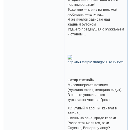
чертям рогатым!
Тоже мне — глянь на нее, мой
любимый, — штучка…
Я же пчелой зависаю над
жадным бутоном
Уда, его предвкушая с жужжаньем
и стоном…
Сатир с женой»
Миссионерская позиция
(мужчина стоит, женщина сидит)
В сонете упоминается
куртизанка Анжела Грека
Ж: Глупый Марс! Ты, как мул в
загоне,
Спишь на сене, вроде калеки.
Разве этак молятся, веки
Опустив, Венерину лону?