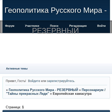
Геополитика Русского Мира -
Форум
Участники
Поиск
Регистрация
Войти
РЕЗЕРВНЫЙ
Активные темы
Привет, Гость!
Войдите
или
зарегистрируйтесь
.
»
Геополитика Русского Мира - РЕЗЕРВНЫЙ
»
Персонариум /
"Тайны прекрасных Леди"
»
Европейская камасутра
Страница:
1