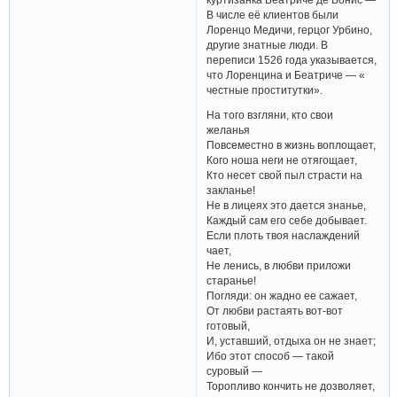
В числе её клиентов были
Лоренцо Медичи, герцог Урбино,
другие знатные люди. В
переписи 1526 года указывается,
что Лоренцина и Беатриче — «
честные проститутки».
На того взгляни, кто свои
желанья
Повсеместно в жизнь воплощает,
Кого ноша неги не отягощает,
Кто несет свой пыл страсти на
закланье!
Не в лицеях это дается знанье,
Каждый сам его себе добывает.
Если плоть твоя наслаждений
чает,
Не ленись, в любви приложи
старанье!
Погляди: он жадно ее сажает,
От любви растаять вот-вот
готовый,
И, уставший, отдыха он не знает;
Ибо этот способ — такой
суровый —
Торопливо кончить не дозволяет,