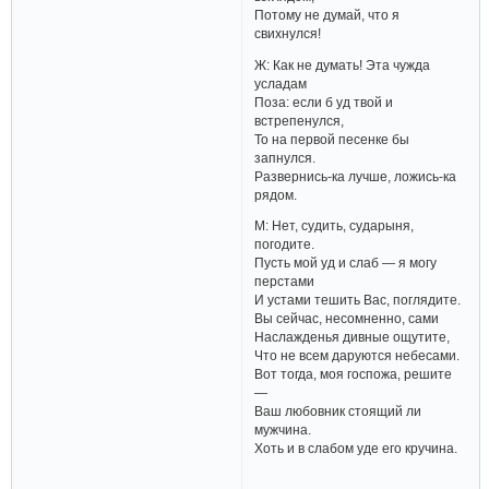
Потому не думай, что я
свихнулся!
Ж: Как не думать! Эта чужда
усладам
Поза: если б уд твой и
встрепенулся,
То на первой песенке бы
запнулся.
Развернись-ка лучше, ложись-ка
рядом.
М: Нет, судить, сударыня,
погодите.
Пусть мой уд и слаб — я могу
перстами
И устами тешить Вас, поглядите.
Вы сейчас, несомненно, сами
Наслажденья дивные ощутите,
Что не всем даруются небесами.
Вот тогда, моя госпожа, решите
—
Ваш любовник стоящий ли
мужчина.
Хоть и в слабом уде его кручина.