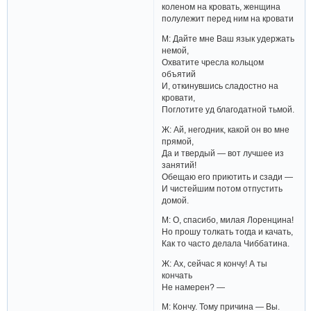
коленом на кровать, женщина
полулежит перед ним на кровати
М: Дайте мне Ваш язык удержать
немой,
Охватите чресла кольцом
объятий
И, откинувшись сладостно на
кровати,
Поглотите уд благодатной тьмой.
Ж: Ай, негодник, какой он во мне
прямой,
Да и твердый — вот лучшее из
занятий!
Обещаю его приютить и сзади —
И чистейшим потом отпустить
домой.
М: О, спасибо, милая Лоренцина!
Но прошу толкать тогда и качать,
Как то часто делала Чиббатина.
Ж: Ах, сейчас я кончу! А ты
кончать
Не намерен? —
М: Кончу. Тому причина — Вы.