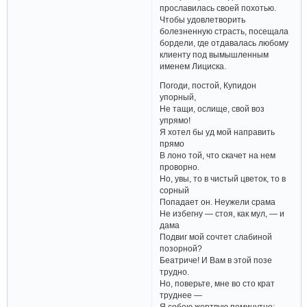
прославилась своей похотью.
Чтобы удовлетворить
болезненную страсть, посещала
бордели, где отдавалась любому
клиенту под вымышленным
именем Лициска.
Погоди, постой, Купидон
упорный,
Не тащи, ослище, свой воз
упрямо!
Я хотел бы уд мой направить
прямо
В лоно той, что скачет на нем
проворно.
Но, увы, то в чистый цветок, то в
сорный
Попадает он. Неужели срама
Не избегну — стоя, как мул, — и
дама
Подвиг мой сочтет слабиной
позорной?
Беатриче! И Вам в этой позе
трудно.
Но, поверьте, мне во сто крат
труднее —
Я собою жертвую поминутно: