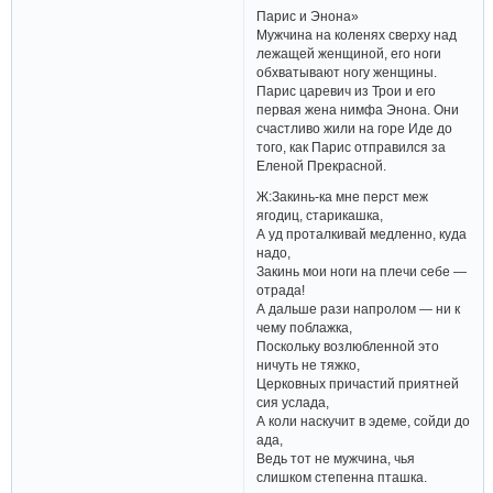
Парис и Энона»
Мужчина на коленях сверху над
лежащей женщиной, его ноги
обхватывают ногу женщины.
Парис царевич из Трои и его
первая жена нимфа Энона. Они
счастливо жили на горе Иде до
того, как Парис отправился за
Еленой Прекрасной.
Ж:Закинь-ка мне перст меж
ягодиц, старикашка,
А уд проталкивай медленно, куда
надо,
Закинь мои ноги на плечи себе —
отрада!
А дальше рази напролом — ни к
чему поблажка,
Поскольку возлюбленной это
ничуть не тяжко,
Церковных причастий приятней
сия услада,
А коли наскучит в эдеме, сойди до
ада,
Ведь тот не мужчина, чья
слишком степенна пташка.