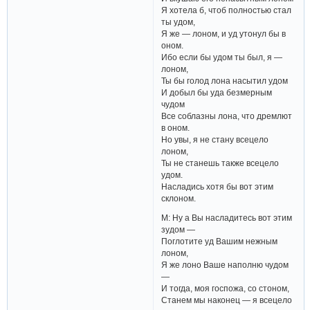
Я хотела б, чтоб полностью стал
ты удом,
Я же — лоном, и уд утонул бы в
оном.
Ибо если бы удом ты был, я —
лоном,
Ты бы голод лона насытил удом
И добыл бы уда безмерным
чудом
Все соблазны лона, что дремлют
в оном.
Но увы, я не стану всецело
лоном,
Ты не станешь также всецело
удом.
Насладись хотя бы вот этим
склоном.
М: Ну а Вы насладитесь вот этим
зудом —
Поглотите уд Вашим нежным
лоном,
Я же лоно Ваше наполню чудом
—
И тогда, моя госпожа, со стоном,
Станем мы наконец — я всецело