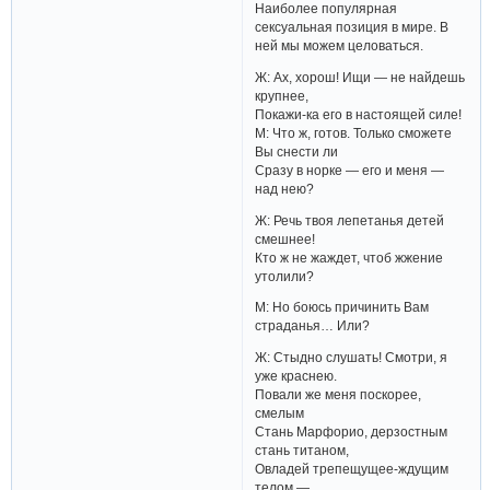
Наиболее популярная
сексуальная позиция в мире. В
ней мы можем целоваться.
Ж: Ах, хорош! Ищи — не найдешь
крупнее,
Покажи-ка его в настоящей силе!
М: Что ж, готов. Только сможете
Вы снести ли
Сразу в норке — его и меня —
над нею?
Ж: Речь твоя лепетанья детей
смешнее!
Кто ж не жаждет, чтоб жжение
утолили?
М: Но боюсь причинить Вам
страданья… Или?
Ж: Стыдно слушать! Смотри, я
уже краснею.
Повали же меня поскорее,
смелым
Стань Марфорио, дерзостным
стань титаном,
Овладей трепещущее-ждущим
телом —