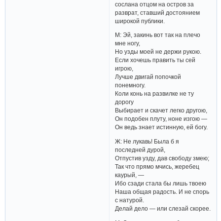
сослана отцом на остров за
разврат, ставший достоянием
широкой публики.
М: Эй, закинь вот так на плечо
мне ногу,
Но узды моей не держи рукою.
Если хочешь править ты сей
игрою,
Лучше двигай попочкой
понемногу.
Коли конь на развилке не ту
дорогу
Выбирает и скачет легко другою,
Он подобен плуту, ноне изгою —
Он ведь знает истинную, ей богу.
Ж: Не лукавь! Была б я
последней дурой,
Отпустив узду, дав свободу змею;
Так что прямо мчись, жеребец
каурый, —
Ибо сзади стала бы лишь твоею
Наша общая радость. И не спорь
с натурой.
Делай дело — или слезай скорее.