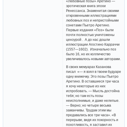
«Любовные позы» Аретино —
эротическая книга эпохи
Ренессанса. Знаменитая своими
откровенными иллюстрациями
любовных поз и непристойными
сонетами Пьетро Аретино.
Первые издания «Поз» были
почти полностью уничтожены
цензурой . А до нас дошли
иллюстрации Агостино Карраччи
(1557—1602). Изначально поз
было 16, но их колличество
увеличивалось новыми авторами.
В своих мемуарах Казанова
писал «— я взял в твоем будуаре
одну книжечку. Это позы Пьетро
Аретино. В оставшиеся три часа
я хочу некоторые из них
испробовать. — Мысль достойна
тебя; но там есть позы
неисполнимые, и даже нелепые.
— Верно; но четыре весьма
заманчивы. Трудам этим мы
предавались все три часа». «В
перерыве, видя их покорность и
похотливость, я заставил их