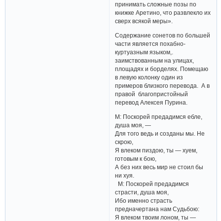
принимать сложные позы по
книжке Аретино, что развлекло их
сверх всякой меры».
Содержание сонетов по большей
части является похабно-
куртуазным языком,.
заимствованным на улицах,
площадях и борделях. Помещаю
в левую колонку один из
примеров близкого перевода. А в
правой благопристойный
перевод Алексея Пурина.
М: Поскорей предадимся ебле,
душа моя, —
Для того ведь и созданы мы. Не
скрою,
Я влеком пиздою, ты — хуем,
готовым к бою,
А без них весь мир не стоил бы
ни хуя.
М: Поскорей предадимся
страсти, душа моя,
Ибо именно страсть
предначертана нам Судьбою:
Я влеком твоим лоном, ты —