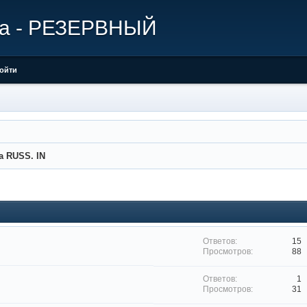
ира - РЕЗЕРВНЫЙ
ойти
la RUSS. IN
15
88
1
31