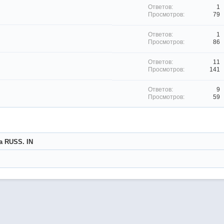
1
79
1
86
11
141
9
59
la RUSS. IN