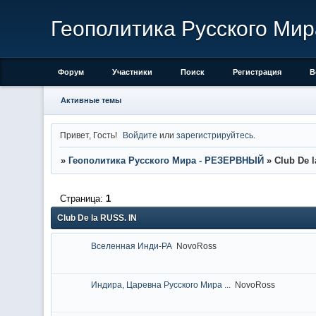
Геополитика Русского М
Форум
Участники
Поиск
Регистрация
В
Активные темы
Привет, Гость!
Войдите
или
зарегистрируйтесь
.
»
Геополитика Русского Мира - РЕЗЕРВНЫЙ
»
Club De 
Страница:
1
Club De la RUSS. IN
Вселенная Инди-РА
NovoRoss
Индира, Царевна Русского Мира ...
NovoRoss