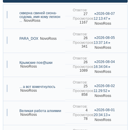
скверна свиней сиона-
2026-08-07
27
содома, имя кому легион
12:13:47
...
NovoRoss
1167
NovoRoss
2026-08-05
26
PARA_DOX
NovoRoss
13:37:14
341
NovoRoss
2026-08-04
26
Крымские пое@шки
NovoRoss
16:34:04
1089
NovoRoss
2026-08-02
25
... а вот взмечтнулосъ
NovoRoss
11:29:52
858
NovoRoss
2026-08-01
4
Великая работа алхимии
NovoRoss
20:34:13
78
NovoRoss