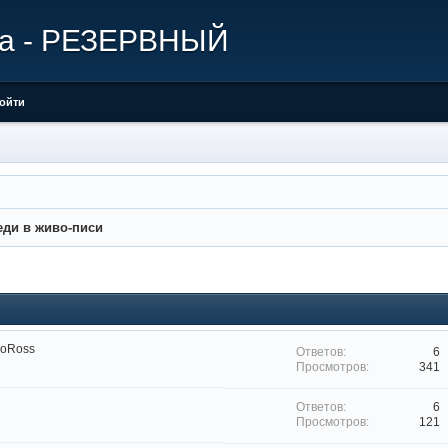
ира - РЕЗЕРВНЫЙ
ойти
ди в живо-писи
oRoss
6
341
6
121