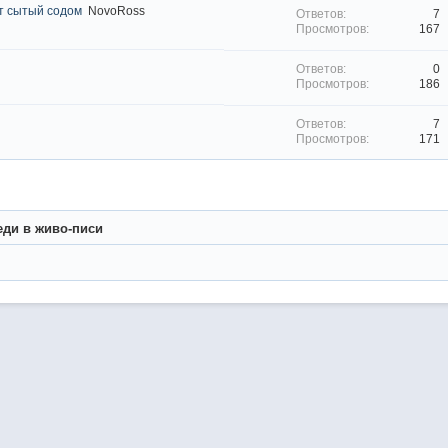
ет сытый содом
NovoRoss
7
167
0
186
7
171
ди в живо-писи