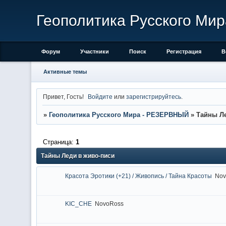
Геополитика Русского М
Форум
Участники
Поиск
Регистрация
В
Активные темы
Привет, Гость!
Войдите
или
зарегистрируйтесь
.
»
Геополитика Русского Мира - РЕЗЕРВНЫЙ
»
Тайны Ле
Страница:
1
Тайны Леди в живо-писи
Красота Эротики (+21) / Живопись / Тайна Красоты
Nov
KIC_CHE
NovoRoss