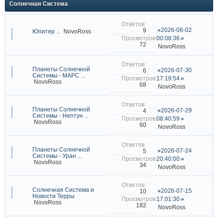
Солнечная Система
2026-08-02
9
Юпитер ...
NovoRoss
00:08:36
72
NovoRoss
Планеты Солнечной
2026-07-30
6
Системы - МАРС ...
17:19:54
NovoRoss
68
NovoRoss
Планеты Солнечной
2026-07-29
4
Системы - Нептун ...
08:40:59
NovoRoss
60
NovoRoss
Планеты Солнечной
2026-07-24
5
Системы - Уран ...
20:40:00
NovoRoss
34
NovoRoss
Солнечная Система и
2026-07-15
10
Новости Терры
17:01:30
NovoRoss
182
NovoRoss