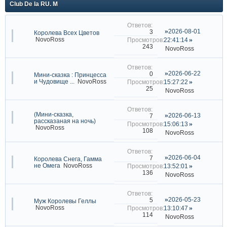
Club De la RU. M
2026-08-01
3
Королева Всех Цветов
NovoRoss
22:41:14
243
NovoRoss
2026-06-22
0
Мини-сказка : Принцесса
и Чудовище ...
NovoRoss
15:27:22
25
NovoRoss
(Мини-сказка,
2026-06-13
7
рассказаная на ночь)
15:06:13
NovoRoss
108
NovoRoss
2026-06-04
7
Королева Снега, Гамма
не Омега
NovoRoss
13:52:01
136
NovoRoss
2026-05-23
5
Муж Королевы Геллы
NovoRoss
13:10:47
114
NovoRoss